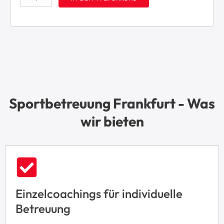
e
r
b
s
t
C
a
m
p
2
Sportbetreuung Frankfurt - Was
0
2
wir bieten
5
M
e
n
g
e
Einzelcoachings für individuelle
Betreuung