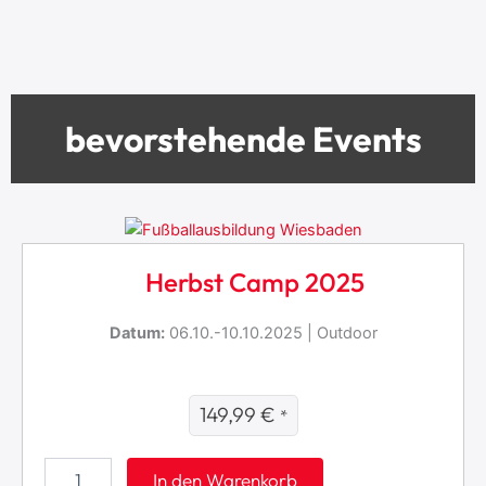
bevorstehende Events
Herbst Camp 2025
Datum:
06.10.-10.10.2025 | Outdoor
149,99
€
*
H
In den Warenkorb