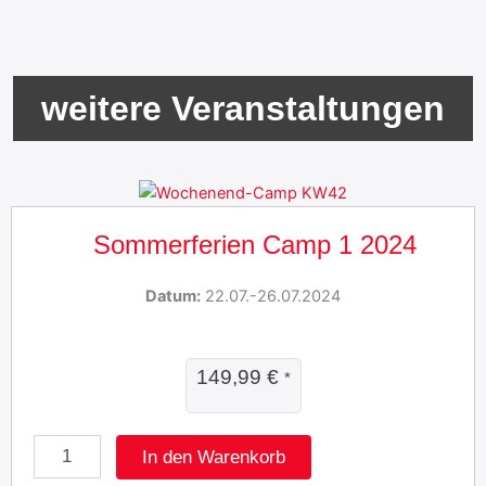
weitere Veranstaltungen
Sommerferien Camp 1 2024
Datum:
22.07.-26.07.2024
149,99
€
*
S
In den Warenkorb
o