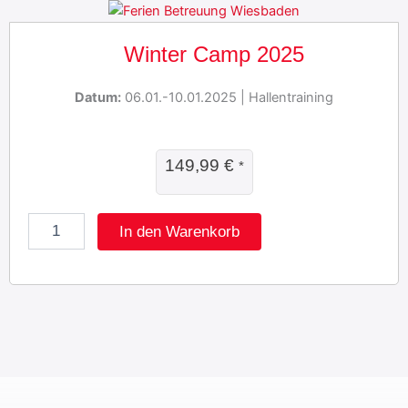
e
e
r
Winter Camp 2025
i
e
n
Datum:
06.01.-10.01.2025 | Hallentraining
C
a
m
p
149,99
€
*
2
0
2
W
In den Warenkorb
4
i
M
n
e
t
n
e
g
r
e
C
a
m
p
2