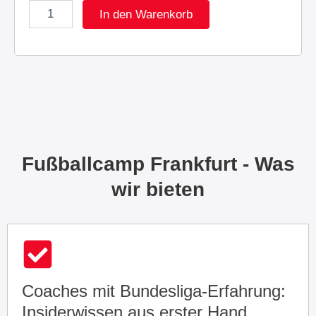
H
In den Warenkorb
e
r
b
s
t
C
a
m
p
2
Fußballcamp Frankfurt - Was
0
2
wir bieten
5
M
e
n
g
e
Coaches mit Bundesliga-Erfahrung:
Insiderwissen aus erster Hand