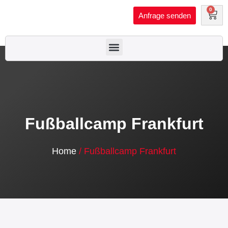
Zum
0
W
Anfrage senden
Inhalt
springen
Menü
Fußballcamp Frankfurt
Home
/ Fußballcamp Frankfurt