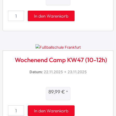
2
6
(
W
In den Warenkorb
1
o
0
c
-
h
1
e
2
n
h
e
)
n
M
d
e
Wochenend Camp KW47 (10-12h)
C
n
a
g
m
Datum:
22.11.2025 + 23.11.2025
e
p
K
W
1
89,99
€
*
2
(
1
W
In den Warenkorb
0
o