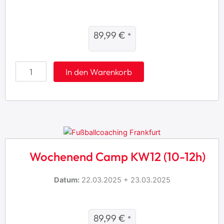
89,99
€
*
W
In den Warenkorb
o
c
h
e
n
e
n
d
Wochenend Camp KW12 (10-12h)
-
C
a
Datum:
22.03.2025 + 23.03.2025
m
p
K
W
89,99
€
*