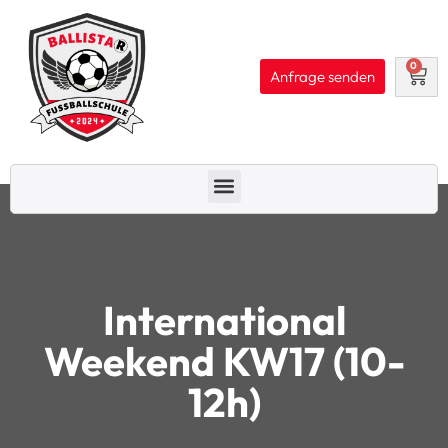
Zum
Inhalt
springen
0
W
Anfrage senden
Menü
International
Weekend KW17 (10-
12h)